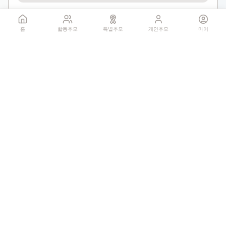
1회만 헌화 가능
홈
합동추모
특별추모
개인추모
마이
기억하기
공유:
QR 코드
0
추모글
개