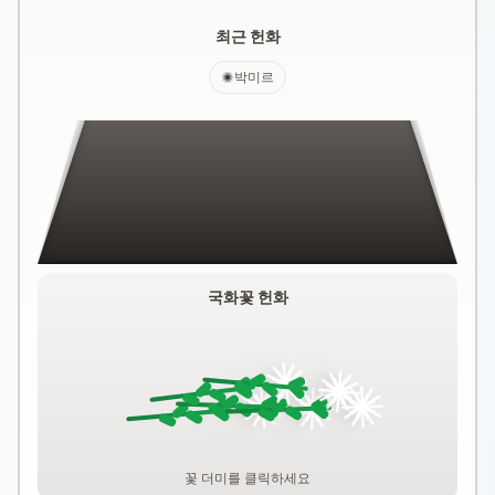
최근 헌화
박미르
국화꽃 헌화
꽃 더미를 클릭하세요