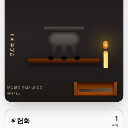
추모합니다
분향함을 클릭하여 향을
꺼내세요.
1
헌화
송이