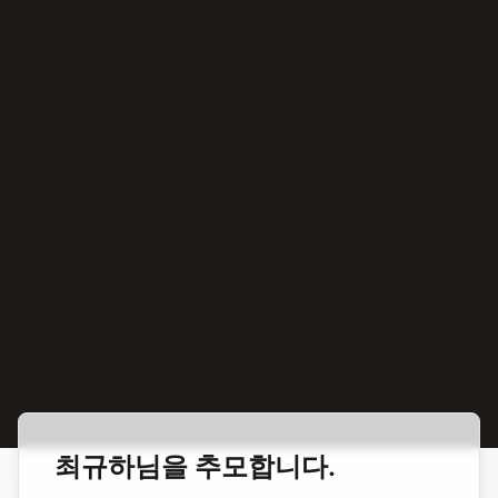
홈
합동 추모
최규하 제10대 대통령
최규하
님을 추모합니다.