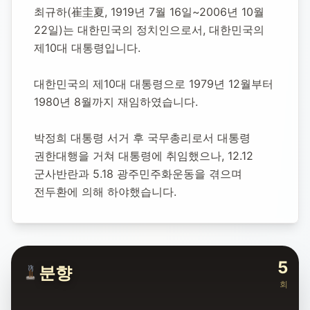
최규하 제10대
최규하(崔圭夏, 1919년 7월 16일~2006년 10월 
대통령
22일)는 대한민국의 정치인으로서, 대한민국의 
제10대 대통령입니다.
1919년 7월 16일
-
2006년 10월 22일
(향년 87세)
대한민국의 제10대 대통령으로 1979년 12월부터 
추모소 개설:
2025년 11월 13일
1980년 8월까지 재임하였습니다.
64
명 방문
박정희 대통령 서거 후 국무총리로서 대통령 
권한대행을 거쳐 대통령에 취임했으나, 12.12 
군사반란과 5.18 광주민주화운동을 겪으며 
전두환에 의해 하야했습니다.
5
분향
회