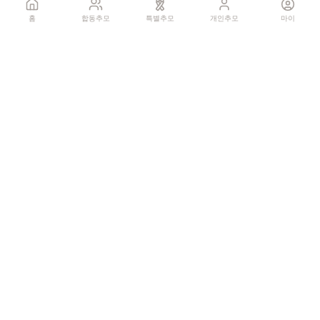
홈
합동추모
특별추모
개인추모
마이
국화꽃 헌화
꽃 더미를 클릭하세요
1회만 헌화 가능
기억하기
공유:
QR 코드