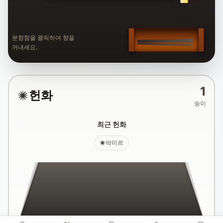
분향함을 클릭하여 향을
꺼내세요.
1
헌화
송이
최근 헌화
박미르