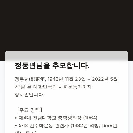
홈
합동 추모
정동년 사회운동가, 정치인
정동년
님을 추모합니다.
정동년 사회운동가,
정동년(鄭東年, 1943년 11월 23일 ~ 2022년 5월 
정치인
29일)은 대한민국의 사회운동가이자 
정치인입니다.
1943년 11월 23일
-
2022년 5월 29일
(향년 78세)
【주요 경력】
추모소 개설:
2026년 2월 3일
• 제4대 전남대학교 총학생회장 (1964)
86
명 방문
• 5·18 민주화운동 관련자 (1982년 석방, 1998년 