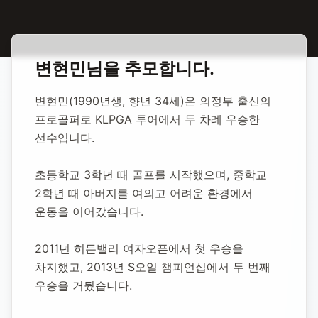
홈
합동 추모
변현민 프로골퍼
변현민
님을 추모합니다.
변현민 프로골퍼
변현민(1990년생, 향년 34세)은 의정부 출신의 
프로골퍼로 KLPGA 투어에서 두 차례 우승한 
1990년 2월 23일
-
2024년 4월 29일
(향년 34세)
선수입니다.
추모소 개설:
2025년 11월 2일
103
명 방문
초등학교 3학년 때 골프를 시작했으며, 중학교 
2학년 때 아버지를 여의고 어려운 환경에서 
운동을 이어갔습니다.
2011년 히든밸리 여자오픈에서 첫 우승을 
차지했고, 2013년 S오일 챔피언십에서 두 번째 
우승을 거뒀습니다.