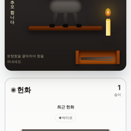
추모합니다
분향함을 클릭하여 향을
꺼내세요.
1
헌화
송이
최근 헌화
박미르