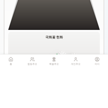
국화꽃 헌화
홈
합동추모
특별추모
개인추모
마이
꽃 더미를 클릭하세요
1회만 헌화 가능