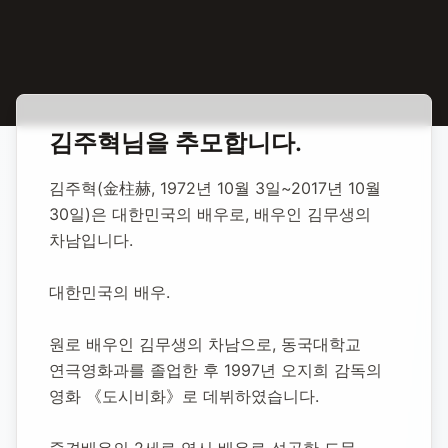
홈
합동 추모
김주혁 배우
김주혁
님을 추모합니다.
김주혁 배우
김주혁(金柱赫, 1972년 10월 3일~2017년 10월 
30일)은 대한민국의 배우로, 배우인 김무생의 
1972년 10월 3일
-
2017년 10월 30일
(향년 45세)
차남입니다.
추모소 개설:
2020년 10월 26일
14,766
명 방문
대한민국의 배우.
원로 배우인 김무생의 차남으로, 동국대학교 
연극영화과를 졸업한 후 1997년 오지희 감독의 
영화 《도시비화》로 데뷔하였습니다.