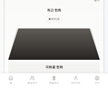
최근 헌화
박미르
국화꽃 헌화
홈
합동추모
특별추모
개인추모
마이
꽃 더미를 클릭하세요