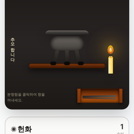
추모합니다
분향함을 클릭하여 향을
꺼내세요.
1
헌화
송이