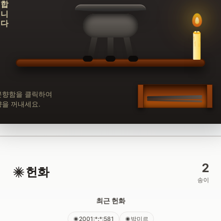
분향함을 클릭하여
향을 꺼내세요.
2
헌화
송이
최근 헌화
2001:*:*:581
박미르