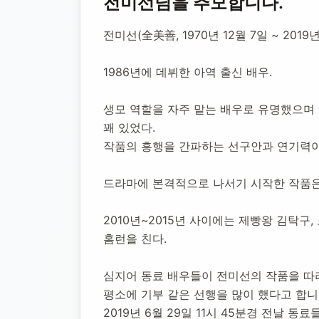
전미선
님을 추모합니다.
전미선 배우
전미선(全美善, 1970년 12월 7일 ~ 20
1986년에 데뷔한 아역 출신 배우.
1970년 12월 7일
-
2019년 6월 29일
(향년 48세)
추모소 개
생모 역할을 자주 맡는 배우로 유명했으며 
꽤 있었다.
작품의 흥행을 간파하는 선구안과 연기력이
드라마에 본격적으로 나서기 시작한 작품은
2010년~2015년 사이에는 제빵왕 김탁구
홈런을 친다.
심지어 동료 배우들이 전미선의 작품을 따
평소에 기부 같은 선행을 많이 했다고 합니
2019년 6월 29일 11시 45분경 전날