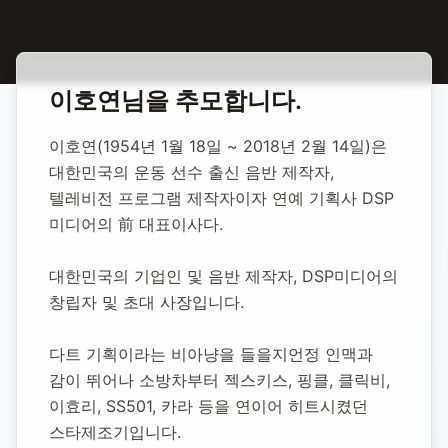
홈
합동 추모
이호연 기업인
이호연
님을 추모합니다.
이호연 기업인
이호연(1954년 1월 18일 ~ 2018년 2월 14일)은 
대한민국의 운동 선수 출신 음반 제작자, 
1954년 1월 18일
-
2018년 2월 14일
(향년 64세)
텔레비전 프로그램 제작자이자 연예 기획사 DSP 
추모소 개설:
2020년 10월 30일
미디어의 前 대표이사다.
25,631
명 방문
대한민국의 기업인 및 음반 제작자, DSP미디어의 
창립자 및 초대 사장입니다.
다트 기획이라는 비아냥을 들을지언정 인맥과 
감이 뛰어나 소방차부터 젝스키스, 핑클, 클릭비, 
이효리, SS501, 카라 등을 연이어 히트시켰던 
스타제조기입니다.