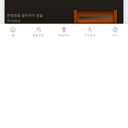
분향함을 클릭하여 향을
꺼내세요.
홈
합동추모
특별추모
개인추모
마이
1
헌화
송이
최근 헌화
박미르