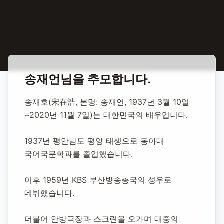
홈
합동 추모
송재언(송재호) 배우
송재언
님을 추모합니다.
송재언(송재호)
송재호(宋在浩, 본명: 송재언, 1937년 3월 10일
배우
~2020년 11월 7일)는 대한민국의 배우입니다.
1937년 평안남도 평양 태생으로 동아대 
1937년 3월 10일
-
2020년 11월 7일
(향년 83세)
국어국문학과를 졸업했습니다.
추모소 개설:
2020년 11월 7일
42,450
명 방문
이후 1959년 KBS 부산방송총국의 성우로 
데뷔했습니다.
더불어 안방극장과 스크린을 오가며 대중의 