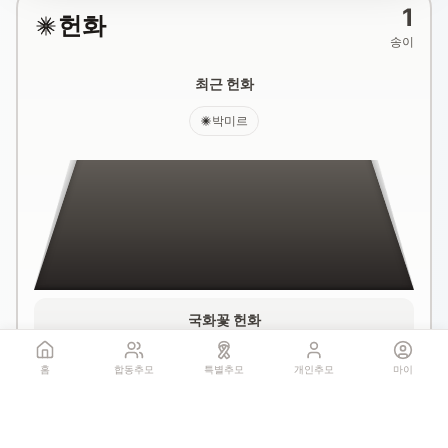
1
헌화
송이
최근 헌화
박미르
국화꽃 헌화
홈
합동추모
특별추모
개인추모
마이