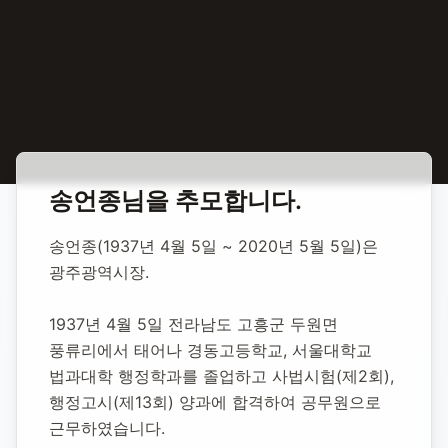
홈
합동 추모
송언종 정치인
송언종
님을 추모합니다.
송언종 정치인
송언종(1937년 4월 5일 ~ 2020년 5월 5일)은 
광주광역시장.
1937년 4월 5일
-
2020년 5월 5일
(향년 83세)
추모소 개설:
2020년 11월 9일
1937년 4월 5일 전라남도 고흥군 두원면 
29,401
명 방문
풍류리에서 태어나 경동고등학교, 서울대학교 
법과대학 행정학과를 졸업하고 사법시험(제2회), 
행정고시(제13회) 양과에 합격하여 공무원으로 
근무하였습니다.