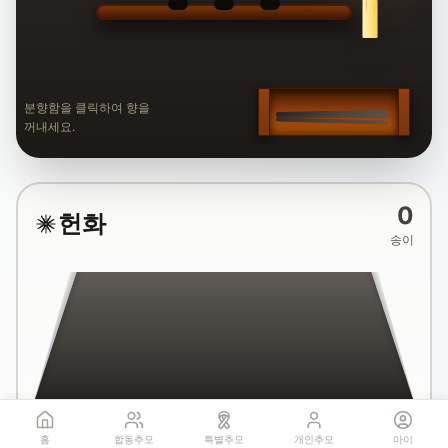
분향함을 클릭하여 향을
꺼내세요.
0
헌화
송이
국화꽃 헌화
홈
합동추모
특별추모
개인추모
마이