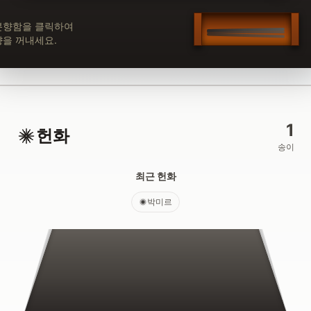
분향함을 클릭하여
향을 꺼내세요.
1
헌화
송이
최근 헌화
박미르