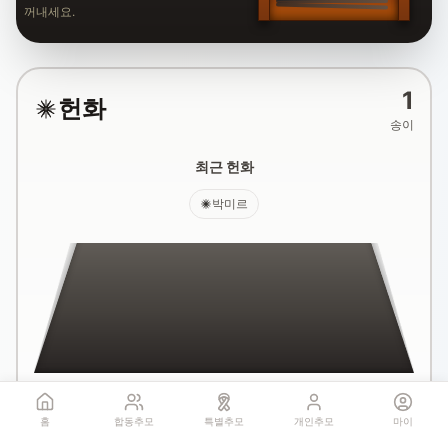
꺼내세요.
1
헌화
송이
최근 헌화
박미르
국화꽃 헌화
홈
합동추모
특별추모
개인추모
마이