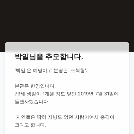
홈
합동 추모
박일 성우
박일
님을 추모합니다.
박일 성우
'박일'은 예명이고 본명은 '조복형'.
1946년 9월 2일
-
2019년 7월 31일
(향년 72세)
본관은 한양입니다.
추모소 개설:
2020년 11월 9일
73세 생일이 1개월 정도 앞인 2019년 7월 31일에 
8,744
명 방문
돌연사했습니다.
 지인들은 딱히 지병도 없던 사람이여서 충격이 
크다고 합니다.