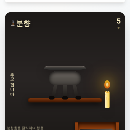
5
분향
회
추모합니다
분향함을 클릭하여 향을