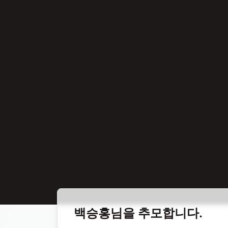
홈
합동 추모
백승홍 정치인
백승홍
님을 추모합니다.