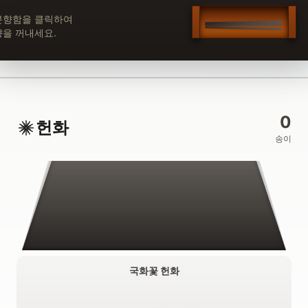
분향함을 클릭하여
향을 꺼내세요.
0
헌화
송이
국화꽃 헌화