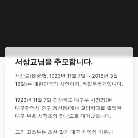
홈
합동 추모
서상교 독립운동가
서상교
님을 추모합니다.
서상교 독립운동가
서상교(徐尙敎, 1923년 11월 7일 ~ 2018년 3월 
13일)는 대한민국의 시인이자, 독립운동가입니다.
1923년 11월 7일
-
2018년 3월 13일
(향년 94세)
추모소 개설:
2020년 11월 10일
1923년 11월 7일 경상북도 대구부 시장정(현 
5,517
명 방문
대구광역시 중구 동산동)에서 교남학교를 졸업한 
대구 부호 서정조의 장남으로 태어났습니다.
그의 고조부는 조선 말기 대구 지역의 이름난 