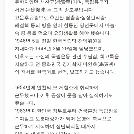
유학자였던 서찬규(徐贊奎)이며, 독립유공자 
서건수(徐健洙)는 그의 종조부입니다.
고문후유증으로 추간판 탈출증·심장판막증·
폐결핵 등의 병을 얻어 한동안 영선못에서 마늘·
쑥·콩 등을 먹으며 요양생활을 해야 했습니다.
1946년 5월 31일 한국독립당 전임위원을 
지내다가 1948년 2월 29일에 탈당했으며, 
이후로는 자신의 독립운동 관련 수필집, 회고록을 
저술하고 전 중화민국 경제학자 마인초(馬寅初)
의 저서를 한국어로 번역, 발표하기도 했습니다.
1954년에 인천의 모 제철소에 취직하여
근무했으나 이후 공장이 문을 닫아 실직하기도 
했습니다.
1963년 대한민국 정부로부터 건국훈장 독립장을 
수여받고 보훈대상자가 되어 은행에 촉탁으로 
근무하기 시작하여 정년퇴직할 때까지 