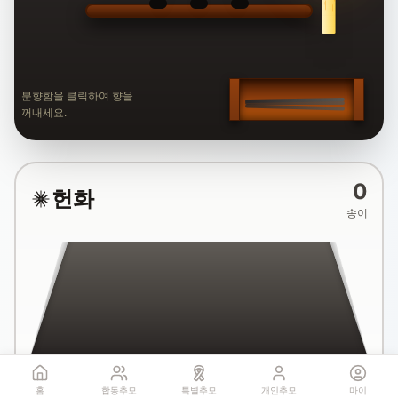
분향함을 클릭하여 향을
꺼내세요.
0
헌화
송이
국화꽃 헌화
홈
합동추모
특별추모
개인추모
마이