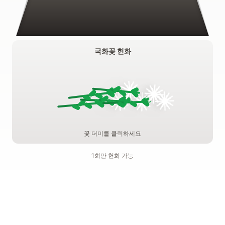
국화꽃 헌화
꽃 더미를 클릭하세요
1회만 헌화 가능
기억하기