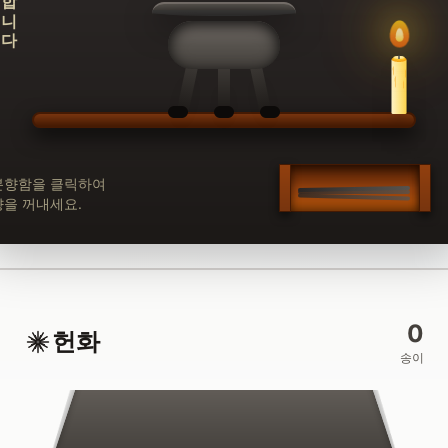
분향함을 클릭하여
향을 꺼내세요.
0
헌화
송이