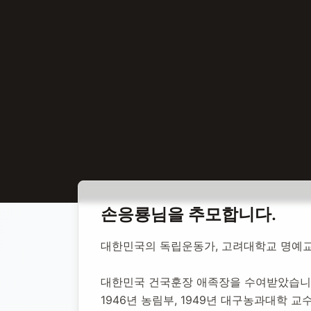
홈
합동 추모
손응룡 교수
손응룡
님을 추모합니다.
손응룡 교수
대한민국의 독립운동가, 고려대학교 명예교
대한민국 건국훈장 애족장을 수여받았습니
1920년 5월 5일
-
2018년 8월 28일
(향년 98세)
추모소 개
1946년 농림부, 1949년 대구농과대학 