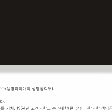
수(생명과학대학 생명공학부).
다.
설:
2020년 11월 10일
교수를 거쳐, 1954년 고려대학교 농과대학(현, 생명과학대학 생
6,713
명 방문