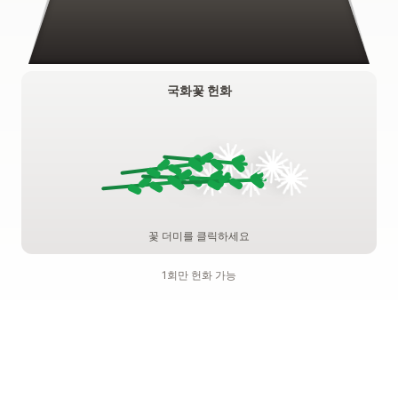
국화꽃 헌화
꽃 더미를 클릭하세요
1회만 헌화 가능
기억하기