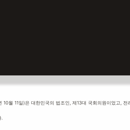
018년 10월 11일)은 대한민국의 법조인, 제13대 국회의원이었고,
.
개설:
2020년 11월 10일
38,102
명 방문