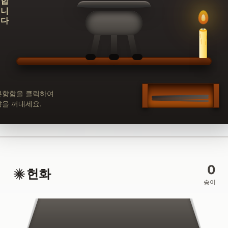
분향함을 클릭하여
향을 꺼내세요.
0
헌화
송이