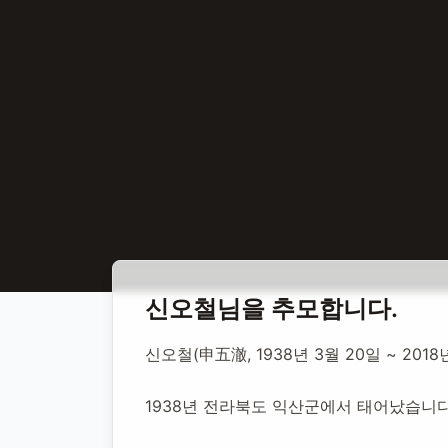
홈
합동 추모
신오철 정치인
신오철
님을 추모합니다.
신오철 정치인
신오철(申五澈, 1938년 3월 20일 ~ 2
1938년 전라북도 익산군에서 태어났습니다
1938년 3월 20일
-
2018년 10월 11일
(향년 80세)
추모소 