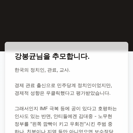
홈
합동 추모
강봉균 정치인
강봉균
님을 추모합니다.
강봉균 정치인
한국의 정치인, 관료, 교사.
1943년 8월 13일
-
2017년 1월 31일
(향년 73세)
경제 관료 출신으로 민주당계 정치인이었지만, 
추모소 개설:
2020년 11월 10일
경제적 성향은 우클릭했다고 평가받았습니다.
31,349
명 방문
그래서인지 IMF 극복 등에 공이 있다고 호평하는 
인사도 있는 반면, 안티들에겐 김대중 - 노무현 
정부를 "왼쪽 깜빡이 키고 우회전"시킨 주범 중 
하나, 친분이나 지역 등만 아니었으면 보수정당 