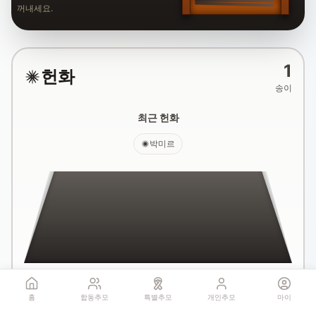
꺼내세요.
1
헌화
송이
최근 헌화
박미르
국화꽃 헌화
홈
합동추모
특별추모
개인추모
마이