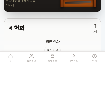
분향함을 클릭하여 향을
꺼내세요.
1
헌화
송이
최근 헌화
박미르
홈
합동추모
특별추모
개인추모
마이
국화꽃 헌화