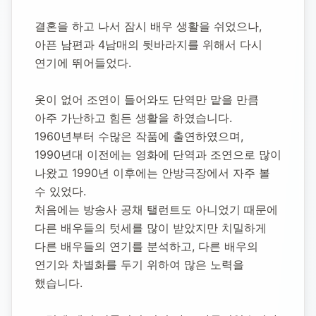
1974년 9월 7일
-
2017년 2월 19일
(향년 42세)
추모소 개설:
2020년 11월 10일
결혼을 하고 나서 잠시 배우 생활을 쉬었으나, 
73,436
명 방문
아픈 남편과 4남매의 뒷바라지를 위해서 다시 
연기에 뛰어들었다.
옷이 없어 조연이 들어와도 단역만 맡을 만큼 
아주 가난하고 힘든 생활을 하였습니다.
1960년부터 수많은 작품에 출연하였으며, 
1990년대 이전에는 영화에 단역과 조연으로 많이 
나왔고 1990년 이후에는 안방극장에서 자주 볼 
수 있었다.
처음에는 방송사 공채 탤런트도 아니었기 때문에 
다른 배우들의 텃세를 많이 받았지만 치밀하게 
다른 배우들의 연기를 분석하고, 다른 배우의 
연기와 차별화를 두기 위하여 많은 노력을 
했습니다.