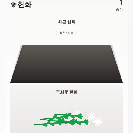
1
헌화
송이
최근 헌화
박미르
국화꽃 헌화