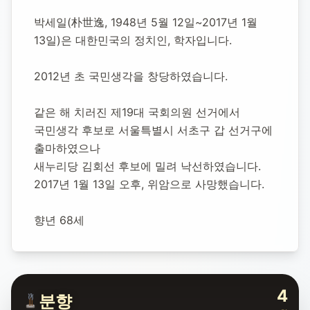
박세일 정치인
박세일(朴世逸, 1948년 5월 12일~2017년 1월 
13일)은 대한민국의 정치인, 학자입니다.
1948년 5월 12일
-
2017년 1월 13일
(향년 68세)
추모소 개설:
2020년 11월 10일
2012년 초 국민생각을 창당하였습니다.
6,774
명 방문
같은 해 치러진 제19대 국회의원 선거에서 
국민생각 후보로 서울특별시 서초구 갑 선거구에 
출마하였으나
새누리당 김회선 후보에 밀려 낙선하였습니다.
2017년 1월 13일 오후, 위암으로 사망했습니다.
향년 68세
4
분향