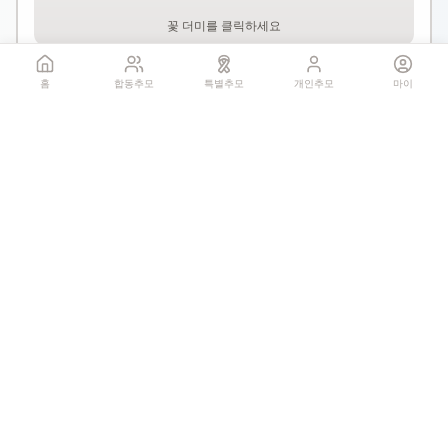
꽃 더미를 클릭하세요
1회만 헌화 가능
홈
합동추모
특별추모
개인추모
마이
기억하기
공유:
QR 코드
0
추모글
개