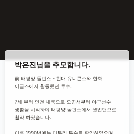
홈
합동 추모
박은진 야구선수
박은진
님을 추모합니다.
박은진 야구선수
前 태평양 돌핀스 - 현대 유니콘스와 한화 
이글스에서 활동했던 투수.
1999년 12월 15일
-
2017년 10월 21일
(향년 17세)
추모소 개설:
2020년 11월 10일
7세 부터 인천 내륙으로 오면서부터 야구선수 
64,382
명 방문
생활을 시작하여 태평양 돌핀스에서 셋업맨으로 
활약 하였습니다.
이후 1990년에는 마무리 투수로 활약하였으며 