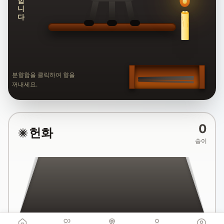
분향함을 클릭하여 향을
꺼내세요.
0
헌화
송이