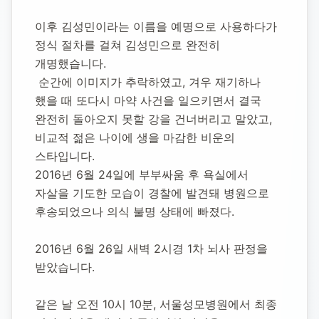
1973년 2월 14일
-
2016년 6월 26일
(향년 43세)
추모소 개설:
2020년 11월 11일
이후 김성민이라는 이름을 예명으로 사용하다가 
17,064
명 방문
정식 절차를 걸쳐 김성민으로 완전히 
개명했습니다.
 순간에 이미지가 추락하였고, 겨우 재기하나 
했을 때 또다시 마약 사건을 일으키면서 결국 
완전히 돌아오지 못할 강을 건너버리고 말았고, 
비교적 젊은 나이에 생을 마감한 비운의 
스타입니다.
2016년 6월 24일에 부부싸움 후 욕실에서 
자살을 기도한 모습이 경찰에 발견돼 병원으로 
후송되었으나 의식 불명 상태에 빠졌다.
2016년 6월 26일 새벽 2시경 1차 뇌사 판정을 
받았습니다.
같은 날 오전 10시 10분, 서울성모병원에서 최종 