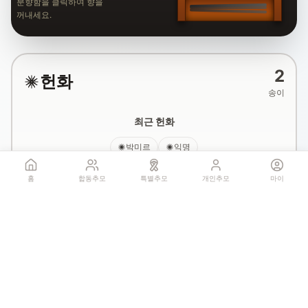
분향함을 클릭하여 향을
꺼내세요.
2
헌화
송이
최근 헌화
박미르
익명
홈
합동추모
특별추모
개인추모
마이
국화꽃 헌화