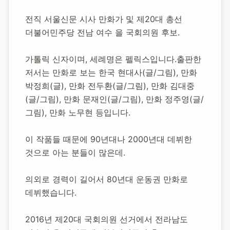
1964년 7월 19일
-
2016년 8월 15일
(향년 52세)
추모소 개설:
2020년 11월 11일
전직 서울신문 시사 만화가 및 제20대 총선 
8,443
명 방문
더불어민주당 전남 여수 을 국회의원 후보.
가톨릭 신자이며, 세례명은 펠릭스입니다.출판한 
저서는 만화로 보는 한국 현대사(글/그림), 만화 
박정희(글), 만화 전두환(글/그림), 만화 김대중
(글/그림), 만화 문재인(글/그림), 만화 정주영(글/
그림), 만화 노무현 등입니다.
이 작품들 때문에 90년대나 2000년대 데뷔한 
것으로 아는 분들이 많은데.
의외로 경력이 길어서 80년대 운동권 만화로 
데뷔했습니다.
2016년 제20대 국회의원 선거에서 전라남도 