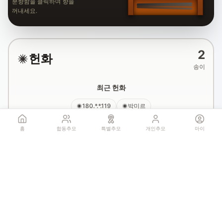
분향함을 클릭하여 향을
꺼내세요.
2
헌화
송이
최근 헌화
180.*.*.119
박미르
홈
합동추모
특별추모
개인추모
마이
국화꽃 헌화