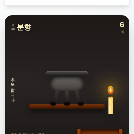
6
분향
회
추모합니다