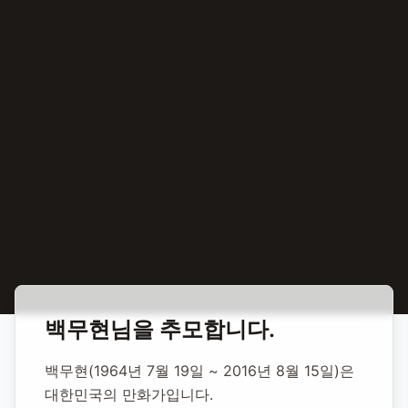
홈
합동 추모
백무현 만화가
백무현
님을 추모합니다.
백무현 만화가
백무현(1964년 7월 19일 ~ 2016년 8월 15일)은 
대한민국의 만화가입니다.