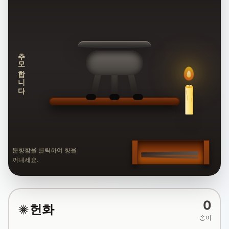
추모합니다
분향함을 클릭하여 향을
꺼내세요.
0
헌화
송이