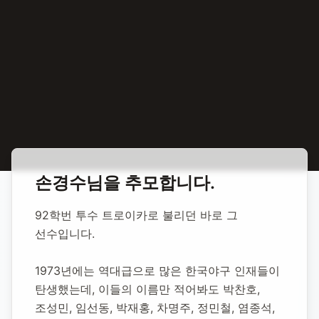
홈
합동 추모
손경수 야구선수
손경수
님을 추모합니다.
손경수 야구선수
92학번 투수 트로이카로 불리던 바로 그 
선수입니다.
영면일:
2016년 1월 1일
추모소 개설:
2020년 11월 11일
1973년에는 역대급으로 많은 한국야구 인재들이 
74,485
명 방문
탄생했는데, 이들의 이름만 적어봐도 박찬호, 
조성민, 임선동, 박재홍, 차명주, 정민철, 염종석, 