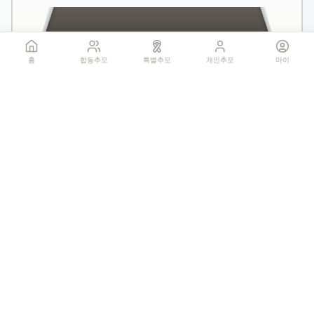
홈
합동추모
특별추모
개인추모
마이
국화꽃 헌화
꽃 더미를 클릭하세요
1회만 헌화 가능