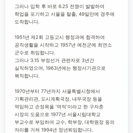
그러나 입학 후 바로 6.25 전쟁이 발발하여 
학업을 포기하고 서울을 탈출, 49일만에 경주에 
도착합니다.
1951년 제2회 고등고시 행정과에 합격하여 
공직생활을 시작하고 1957년 예천군에 최연소 
군수로 취임합니다.
그러나 3.15 부정선거 관련자로 3년간 
실직하였으며, 1963년에는 행정서기관으로 
복직합니다.
1970년부터 77년까지 서울특별시청에서 
기획관리관, 도시계획국장, 내무국장 등을 
역임하고 손정목을 '역적'이라고 한 구자춘 
시장의 도움으로 1977년 서울시립대학교 
부교수로 부임하여 교수, 학부장, 대학원장 등의 
자리를 거쳐 1994년 정년퇴임합니다.