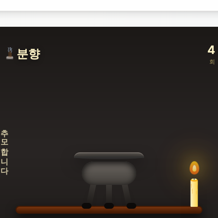
4
분향
회
추모합니다