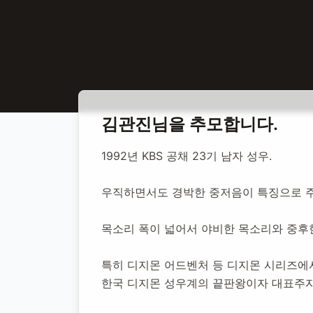
홈
합동 추모
김관진 성우
김관진
님을 추모합니다.
김관진 성우
1992년 KBS 공채 23기 남자 성우.
우직하면서도 경박한 중저음이 특징으로 
1965년 9월 16일
-
2015년 1월 15일
(향년 49세)
추모소 개
목소리 폭이 넓어서 야비한 목소리와 중후
특히 디지몬 어드벤처 등 디지몬 시리즈에서
한국 디지몬 성우계의 끝판왕이자 대표주자