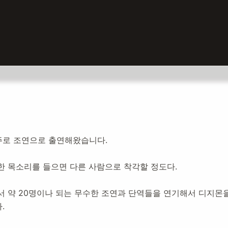
주로 조연으로 출연해왔습니다.
설:
2020년 11월 11일
4,245
명 방문
한 목소리를 들으면 다른 사람으로 착각할 정도다.
 약 20명이나 되는 무수한 조연과 단역들을 연기해서 디지몬을
.