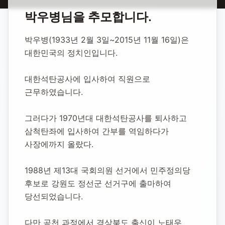
홈
합동 추모
박우병 정치인
박우병
님을 추모합니다.
박우병 정치인
박우병(1933년 2월 3일~2015년 11월 16일)은 
대한민국의 정치인입니다.
1933년 2월 3일
-
2015년 11월 16일
(향년 82세)
추모소 개설:
2020년 11월 11일
대한석탄공사에 입사하여 직원으로 
33,627
명 방문
근무하였습니다.
그러다가 1970년대 대한석탄공사를 퇴사하고 
삼척탄좌에 입사하여 간부를 역임하다가 
사장에까지 올랐다.
1988년 제13대 국회의원 선거에서 민주정의당 
후보로 강원도 정선군 선거구에 출마하여 
당선되었습니다.
다만 공천 과정에서 경상북도 출신이 노태우 