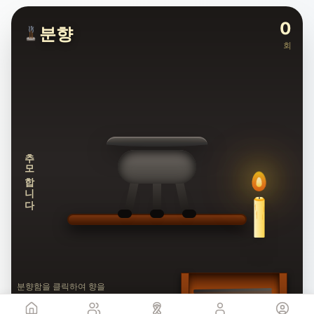
0
분향
회
추모합니다
분향함을 클릭하여 향을
꺼내세요.