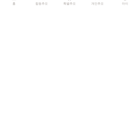
홈
합동추모
특별추모
개인추모
마이
0
헌화
송이
국화꽃 헌화