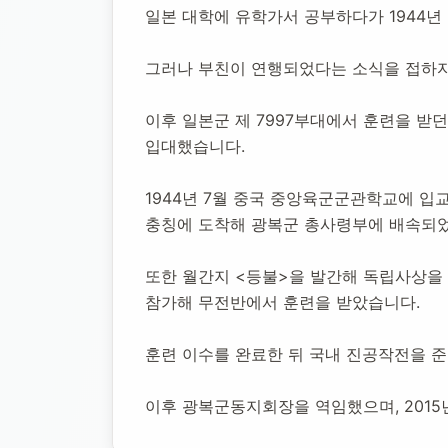
석근영 독립운
일본 대학에 유학가서 공부하다가 1944
그러나 부친이 연행되었다는 소식을 접하자
1921년 11월 12일
-
2015년 11월 17일
(향년 94세)
추모소 개
이후 일본군 제 7997부대에서 훈련을 받
입대했습니다.
1944년 7월 중국 중앙육군군관학교에 입
충칭에 도착해 광복군 총사령부에 배속되
또한 월간지 <등불>을 발간해 독립사상을 
참가해 무전반에서 훈련을 받았습니다.
훈련 이수를 완료한 뒤 국내 진공작전을 
이후 광복군동지회장을 역임했으며, 2015년