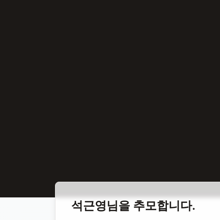
홈
합동 추모
석근영 독립운동가
석근영
님을 추모합니다.