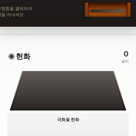
분향함을 클릭하여
향을 꺼내세요.
0
헌화
송이
국화꽃 헌화