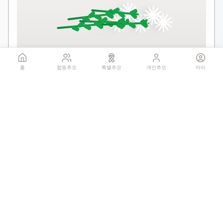
꽃 더미를 클릭하세요
홈
합동추모
특별추모
개인추모
마이
1회만 헌화 가능
기억하기
공유:
QR 코드