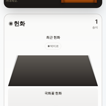
꺼내세요.
1
헌화
송이
최근 헌화
박미르
국화꽃 헌화