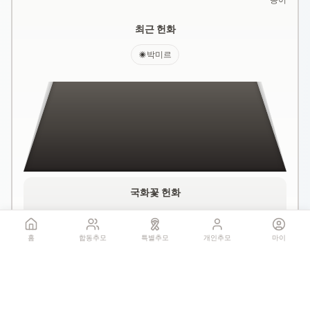
최근 헌화
박미르
국화꽃 헌화
홈
합동추모
특별추모
개인추모
마이
꽃 더미를 클릭하세요