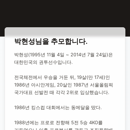
홈
합동 추모
박현성 권투선수
박현성
님을 추모합니다.
박현성 권투선수
박현성(1995년 11월 4일 ~ 2014년 7월 24일)은 
대한민국의 권투선수입니다.
1995년 11월 4일
-
2014년 7월 24일
(향년 18세)
추모소 개설:
2020년 11월 12일
전국체전에서 우승을 거둔 뒤, 19살(만 17세)인 
5,606
명 방문
1986년 아시안게임, 20살인 1987년 서울올림픽 
국가대표 선발전 때 각각 2위로 입상했습니다.
1986년 킹스컵 대회에서는 동메달을 땄다.
1988년에는 프로로 전향해 5전 5승 4KO를 