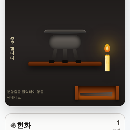
추모합니다
분향함을 클릭하여 향을
꺼내세요.
1
헌화
송이