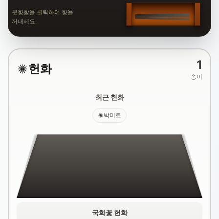
분향함을 클릭하여 향을
꺼내세요.
1
헌화
송이
최근 헌화
박미르
국화꽃 헌화