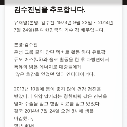
홈
합동 추모
김수진(유채영) 가수
김수진
님을 추모합니다.
김수진(유채영)
유채영(본명: 김수진, 1973년 9월 22일 ~ 2014년 
가수
7월 24일)은 대한민국의 가수 겸 배우입니다.
본명:김수진 
1992년 9월 29일
-
2014년 7월 24일
(향년 21세)
혼성 그룹 쿨의 창단 멤버로 활동 하다 유로팝 
추모소 개설:
2020년 11월 12일
듀오 어스(US)와 솔로 활동을 한 후 다방면에서 
73,900
명 방문
특유의 밝은 에너지로 대중들에게
 많은 호감을 얻었던 멀티 엔터테이너다.
2013년 10월에 몸이 좋지 않아 건강 검진을 
받았더니 위암 말기라는 청천벽력 같은 진단을 
받아 수술을 받고 항암 치료를 받고 있었다.
결국 2014년 7월 24일 오전 8시에 생을 
마감했다, 
향년 40세.