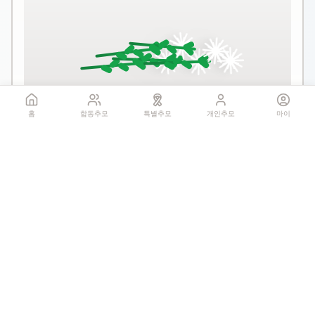
꽃 더미를 클릭하세요
홈
합동추모
특별추모
개인추모
마이
1회만 헌화 가능
기억하기
공유:
QR 코드