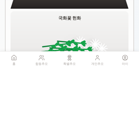
국화꽃 헌화
홈
합동추모
특별추모
개인추모
마이
꽃 더미를 클릭하세요
1회만 헌화 가능
기억하기
공유: