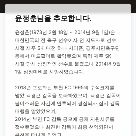
홈
합동 추모
윤정춘 축구감독
윤정춘
님을 추모합니다.
윤정춘 축구감독
윤정춘(1973년 2월 18일 ~ 2014년 9월 1일)은 
대한민국의 전 축구 선수이자 전 지도자로 선수 
1973년 2월 18일
-
2014년 9월 1일
(향년 41세)
시절 제주 SK, 대전 하나 시티즌, 경주시민축구단 
추모소 개설:
2020년 11월 12일
등에서 미드필더로 활약했으며 특히 제주 SK 
76,558
명 방문
시절 당시 상징적인 선수로 불렸으나 2014년 9월 
1일 심장마비로 사망하였습니다.
2013년 프로화된 부천 FC 1995의 수석코치를 
맡았 곽경근 감독을 보좌하였으며, 곽경근 감독이 
불미스러운 사건에 연루되어 경질되자 잠시 감독 
대행을 맡았었으며, 
2014년 부천 FC 감독 공모에 공채 지원서류를 
접수했었으나 최진한 감독이 최종 선임되면서 
부천을 떠나게 되었고, 