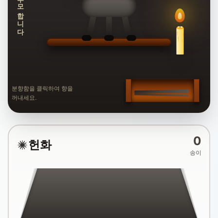
추모합니다
분향함을 클릭하여 향을
꺼내세요.
0
헌화
송이