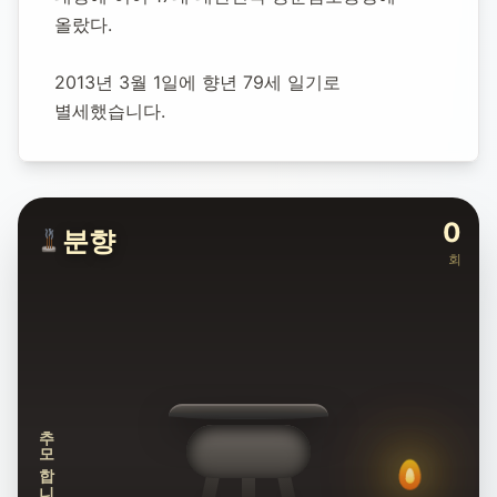
1984년 10월 9일
-
2013년 3월 1일
(향년 28세)
올랐다.
추모소 개설:
2020년 11월 16일
3,007
명 방문
2013년 3월 1일에 향년 79세 일기로 
별세했습니다.
0
분향
회
추모합니다