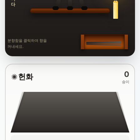
분향함을 클릭하여 향을
꺼내세요.
0
헌화
송이