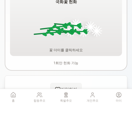
국화꽃 헌화
꽃 더미를 클릭하세요
1회만 헌화 가능
기억하기
홈
합동추모
특별추모
개인추모
마이
공유:
QR 코드