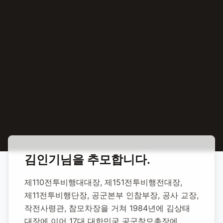
홈
합동 추모
김인기 공군참모총장
김인기
님을 추모합니다.
김인기
제110전투비행대대장, 제151전투비행전대장, 
공군참모총장
제11전투비행단장, 공군본부 인참부장, 공사 교장, 
작전사령관, 참모차장을 거쳐 1984년에 김상태 
대장에 이어 17대 대한민국 공군참모총장에 