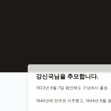
홈
합동 추모
강신국 독립운동가
강신국
님을 추모합니다.
강신국 독립운
1923년 6월 7일 평안북도 구성에서 출생.
1940년에 만주로 이주했고, 1944년 6
1923년 6월 7일
-
2011년 4월 21일
(향년 87세)
추모소 개설