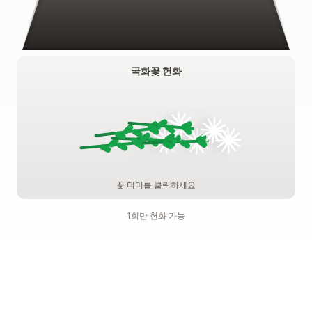
국화꽃 헌화
꽃 더미를 클릭하세요
1회만 헌화 가능
기억하기