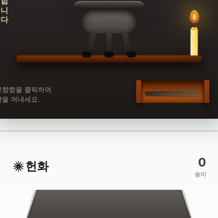
분향함을 클릭하여
향을 꺼내세요.
0
헌화
송이