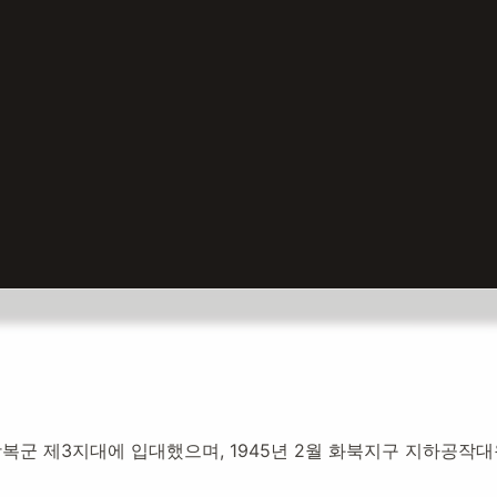
동가
월 광복군 제3지대에 입대했으며, 1945년 2월 화북지구 지하공
:
2020년 11월 17일
8,269
명 방문