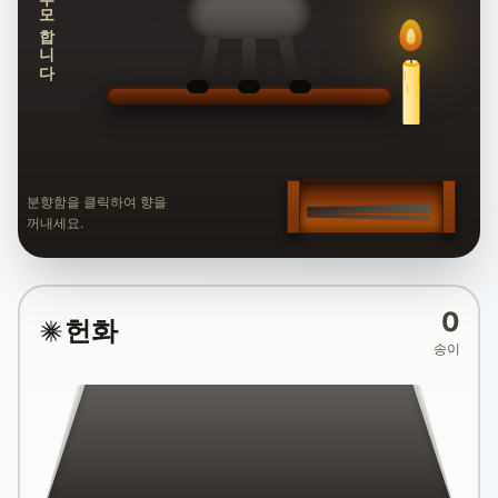
추모합니다
분향함을 클릭하여 향을
꺼내세요.
0
헌화
송이