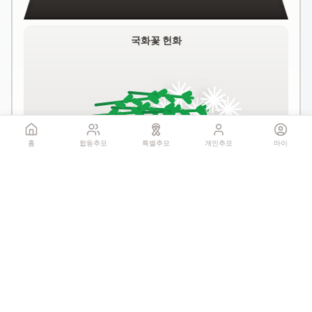
국화꽃 헌화
홈
합동추모
특별추모
개인추모
마이
꽃 더미를 클릭하세요
1회만 헌화 가능
기억하기
공유: