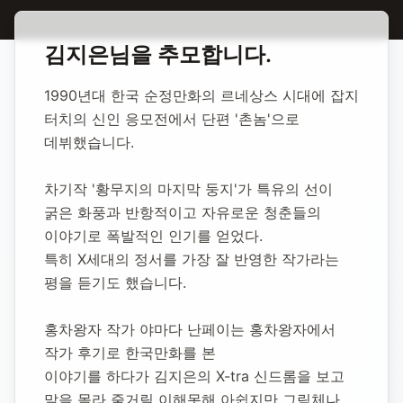
홈
합동 추모
김지은 만화가
김지은
님을 추모합니다.
김지은 만화가
1990년대 한국 순정만화의 르네상스 시대에 잡지 
터치의 신인 응모전에서 단편 '촌놈'으로 
1993년 10월 9일
-
2011년 6월 2일
(향년 17세)
데뷔했습니다.
추모소 개설:
2020년 11월 18일
9,993
명 방문
차기작 '황무지의 마지막 둥지'가 특유의 선이 
굵은 화풍과 반항적이고 자유로운 청춘들의 
이야기로 폭발적인 인기를 얻었다.
특히 X세대의 정서를 가장 잘 반영한 작가라는 
평을 듣기도 했습니다.
홍차왕자 작가 야마다 난페이는 홍차왕자에서 
작가 후기로 한국만화를 본 
이야기를 하다가 김지은의 X-tra 신드롬을 보고 
말을 몰라 줄거릴 이해못해 아쉽지만 그림체나 