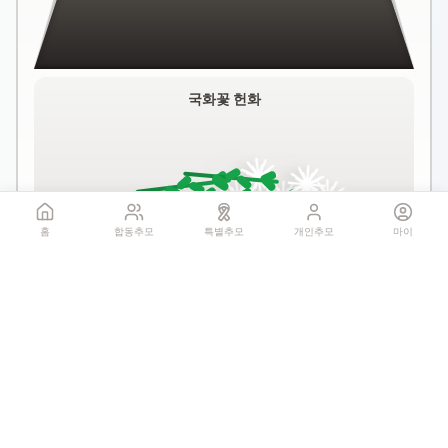
국화꽃 헌화
홈
합동추모
특별추모
개인추모
마이
꽃 더미를 클릭하세요
1회만 헌화 가능
기억하기