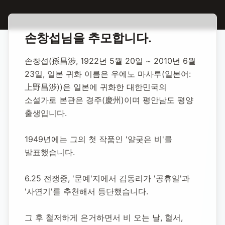
홈
합동 추모
손창섭 소설가
손창섭
님을 추모합니다.
손창섭 소설가
손창섭(孫昌涉, 1922년 5월 20일 ~ 2010년 6월 
23일, 일본 귀화 이름은 우에노 마사루(일본어: 
1922년 5월 20일
-
2010년 6월 23일
(향년 88세)
上野昌渉))은 일본에 귀화한 대한민국의 
추모소 개설:
2020년 11월 20일
소설가로 본관은 경주(慶州)이며 평안남도 평양 
3,994
명 방문
출생입니다.
1949년에는 그의 첫 작품인 '얄궂은 비'를 
발표했습니다.
6.25 전쟁중, '문예'지에서 김동리가 '공휴일'과 
'사연기'를 추천해서 등단했습니다.
그 후 철저하게 은거하면서 비 오는 날, 혈서, 