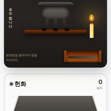
추모합니다
분향함을 클릭하여 향을
꺼내세요.
0
헌화
송이