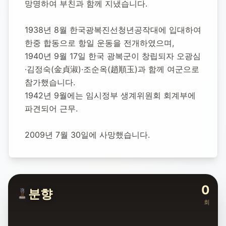
망명하여 부친과 함께 지냈습니다.
1922년 1월 22일
-
2009년 7월 30일
(향년 87세)
추모소 개설:
2020년 11월 23일
1938년 8월 한국광복진선청년공작대에 입대하여 
8,946
명 방문
한중 합동으로 항일 운동을 전개하였으며,
1940년 9월 17일 한국 광복군이 창립되자 오광심
·김정숙(金貞淑)·조순옥(趙順玉)과 함께 여군으로 
참가했습니다.
1942년 9월에는 임시정부 생계위원회 회계부에 
파견되어 근무.
2009년 7월 30일에 사망했습니다.
0
분향
회