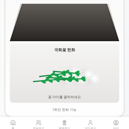
국화꽃 헌화
꽃 더미를 클릭하세요
1회만 헌화 가능
홈
합동추모
특별추모
개인추모
마이