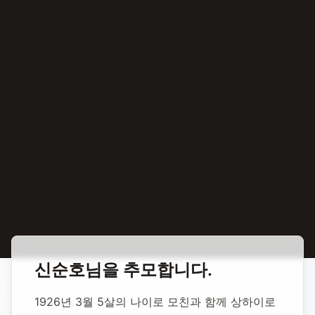
홈
합동 추모
신순호 독립운동가
신순호
님을 추모합니다.
신순호 독립운동가
1926년 3월 5살의 나이로 모친과 함께 상하이로 