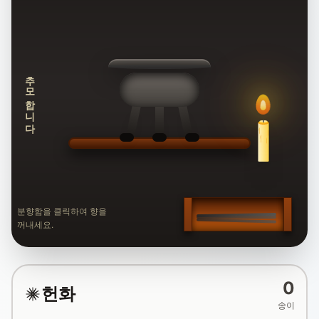
추모합니다
분향함을 클릭하여 향을
꺼내세요.
0
헌화
송이