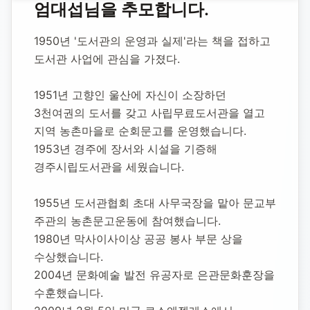
홈
합동 추모
엄대섭 사회운동가
엄대섭
님을 추모합니다.
엄대섭 사회운동가
1950년 '도서관의 운영과 실제'라는 책을 접하고 
도서관 사업에 관심을 가졌다.
1921년 1월 21일
-
2009년 2월 5일
(향년 88세)
추모소 개설:
2020년 11월 23일
1951년 고향인 울산에 자신이 소장하던 
8,324
명 방문
3천여권의 도서를 갖고 사립무료도서관을 열고 
지역 농촌마을로 순회문고를 운영했습니다.
1953년 경주에 장서와 시설을 기증해 
경주시립도서관을 세웠습니다.
1955년 도서관협회 초대 사무국장을 맡아 문교부 
주관의 농촌문고운동에 참여했습니다.
1980년 막사이사이상 공공 봉사 부문 상을 
수상했습니다.
2004년 문화예술 발전 유공자로 은관문화훈장을 
수훈했습니다.