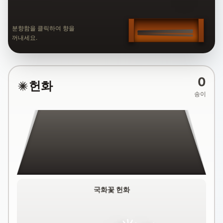
분향함을 클릭하여 향을
꺼내세요.
0
헌화
송이
국화꽃 헌화