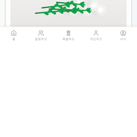
꽃 더미를 클릭하세요
홈
합동추모
특별추모
개인추모
마이
1회만 헌화 가능
기억하기
공유:
QR 코드
0