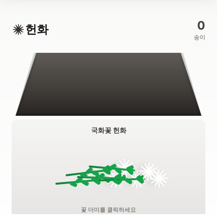
0
헌화
송이
국화꽃 헌화
꽃 더미를 클릭하세요