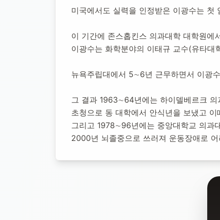
미국에서도 실력을 인정받은 이광수는 첫 임지
영면일:
2009년 1월 1일
추모소 개설:
2020년 11월 23일
1,965
명 방
이 기간에 존스홉킨스 의과대학 대학원에서 공부
이광수는 화학분야의 이태규 교수(유타대학
뉴욕주립대에서 5∼6년 근무하면서 이광수
그 결과 1963∼64년에는 하이델베르크 
초청으로 동 대학에서 안식년을 보냈고 이
그리고 1978∼96년에는 중앙대학교 의
2000년 뇌졸중으로 쓰러져 운동장애로 어