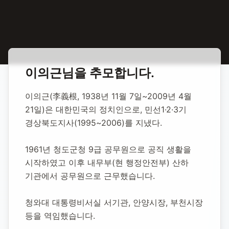
홈
합동 추모
이의근 정치인
이의근
님을 추모합니다.
이의근 정치인
이의근(李義根, 1938년 11월 7일~2009년 4월 
21일)은 대한민국의 정치인으로, 민선1·2·3기 
1938년 11월 7일
-
2009년 4월 21일
(향년 70세)
경상북도지사(1995~2006)를 지냈다.
추모소 개설:
2020년 11월 23일
52,951
명 방문
1961년 청도군청 9급 공무원으로 공직 생활을 
시작하였고 이후 내무부(현 행정안전부) 산하 
기관에서 공무원으로 근무했습니다.
청와대 대통령비서실 서기관, 안양시장, 부천시장 
등을 역임했습니다.