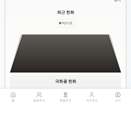
최근 헌화
박미르
국화꽃 헌화
홈
합동추모
특별추모
개인추모
마이
꽃 더미를 클릭하세요