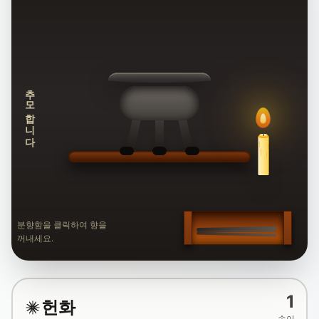
추모합니다
분향함을 클릭하여 향을
꺼내세요.
1
헌화
송이