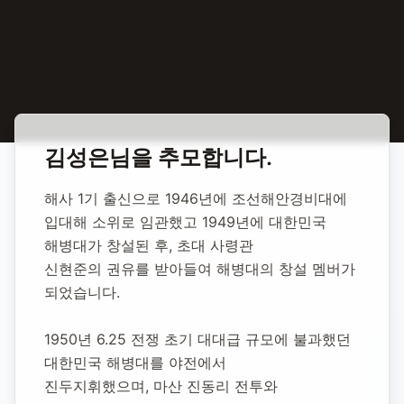
홈
합동 추모
김성은 국방부장관
김성은
님을 추모합니다.
김성은 국방부장관
해사 1기 출신으로 1946년에 조선해안경비대에 
입대해 소위로 임관했고 1949년에 대한민국 
1983년 9월 16일
-
2007년 5월 15일
(향년 23세)
해병대가 창설된 후, 초대 사령관 
추모소 개설:
2020년 11월 24일
신현준의 권유를 받아들여 해병대의 창설 멤버가 
1,877
명 방문
되었습니다.
1950년 6.25 전쟁 초기 대대급 규모에 불과했던 
대한민국 해병대를 야전에서
진두지휘했으며, 마산 진동리 전투와 