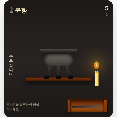
5
분향
회
추모합니다
분향함을 클릭하여 향을
꺼내세요.