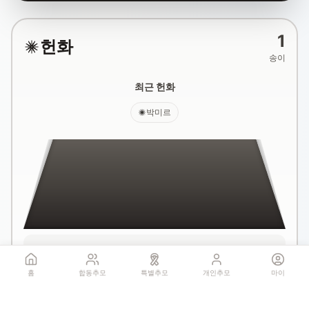
1
헌화
송이
최근 헌화
박미르
국화꽃 헌화
홈
합동추모
특별추모
개인추모
마이