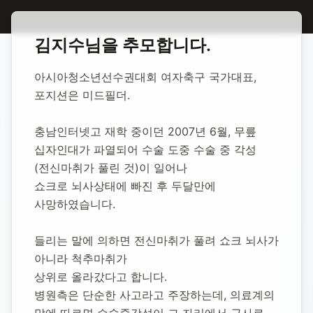
홈
합동 추모
김지수 축구선수
김지수
님을 추모합니다.
김지수 축구선수
아시아청소년선수권대회 여자축구 국가대표, 
포지션은 미드필더.
1995년 1월 3일
-
2007년 11월 2일
(향년 12세)
추모소 개설:
2020년 11월 24일
충남인터넷고 재학 중이던 2007년 6월, 무릎 
42,756
명 방문
십자인대가 파열되어 수술 도중 수술 중 각성
(전신마취가 풀린 것)이 일어나 
쇼크로 뇌사상태에 빠진 후 두달만에 
사망하였습니다.
들리는 말에 의하면 전신마취가 풀려 쇼크 뇌사가 
아니라 척추마취가 
상위로 올라갔다고 합니다.
병원측은 단순한 사고라고 주장하는데, 의료계의 