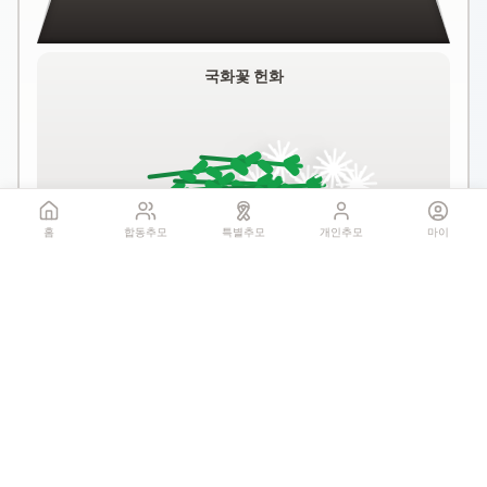
국화꽃 헌화
홈
합동추모
특별추모
개인추모
마이
꽃 더미를 클릭하세요
1회만 헌화 가능
기억하기
공유: