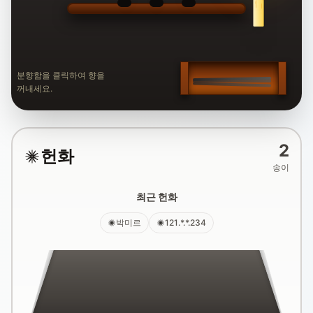
분향함을 클릭하여 향을
꺼내세요.
2
헌화
송이
최근 헌화
박미르
121.*.*.234