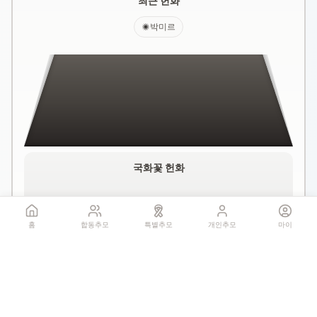
최근 헌화
박미르
국화꽃 헌화
홈
합동추모
특별추모
개인추모
마이
꽃 더미를 클릭하세요
1회만 헌화 가능