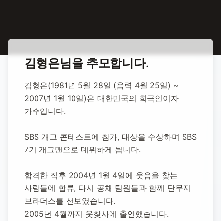
홈
합동 추모
김형은 개그우먼
김형은
님을 추모합니다.
김형은 개그우먼
김형은(1981년 5월 28일 (음력 4월 25일) ~ 
2007년 1월 10일)은 대한민국의 희극인이자 
1981년 5월 28일
-
2007년 1월 10일
(향년 25세)
가수입니다.
추모소 개설:
2020년 11월 24일
8,580
명 방문
SBS 개그 콘테스트에 참가, 대상을 수상하며 SBS 
7기 개그맨으로 데뷔하게 됩니다.
합격한 직후 2004년 1월 4일에 웃음을 찾는 
사람들에 합류, 다시 공채 팀원들과 함께 단무지 
브라더스를 선보였습니다.
2005년 4월까지 웃찾사에 출연했습니다.