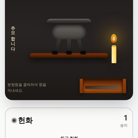
추모합니다
분향함을 클릭하여 향을
꺼내세요.
1
헌화
송이