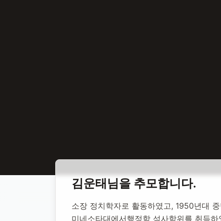
홈
합동 추모
김운태 정치학자
김운태
님을 추모합니다.
김운태 정치학
소장 정치학자로 활동하였고, 1950년대 
미네소타대에서행정학 석사학위를 취득하