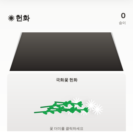
0
헌화
송이
국화꽃 헌화
꽃 더미를 클릭하세요