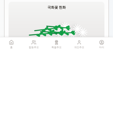
국화꽃 헌화
홈
합동추모
특별추모
개인추모
마이
꽃 더미를 클릭하세요
1회만 헌화 가능
기억하기
공유:
QR 코드