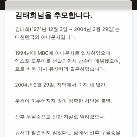
홈
합동 추모
김태희 아나운서
김태희
님을 추모합니다.
김태희 아나운서
김태희(1971년 12월 2일 ~ 2004년 2월 29일)는 
대한민국의 아나운서입니다.
1971년 12월 2일
-
2004년 2월 29일
(향년 32세)
추모소 개설:
2020년 11월 26일
1994년에 MBC에 아나운서로 입사하였으며, 
3,960
명 방문
엑스포 도우미로 선발되면서 방송에 데뷔했으며, 
프로 바둑 기사 유창혁과 결혼하였습니다.
2004년 2월 29일, 자택에서 숨진 채 발견.
부검이 이루어지지 않아 정확한 사인은 불명.
산후 우울증으로 인한 자살로 알려졌으나, 
유서가 발견되지 않았다는 점에서 산후 우울증을 