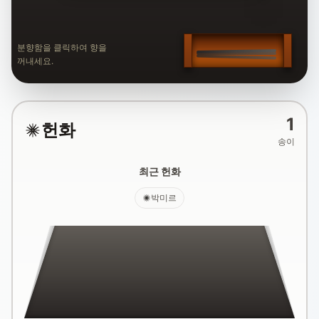
분향함을 클릭하여 향을
꺼내세요.
1
헌화
송이
최근 헌화
박미르