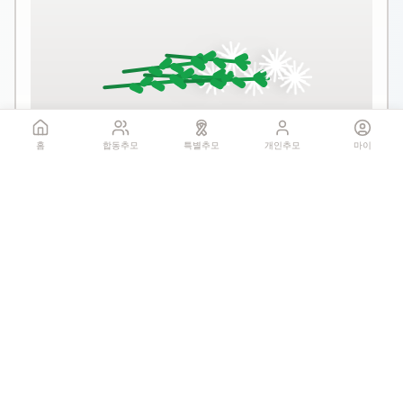
꽃 더미를 클릭하세요
홈
합동추모
특별추모
개인추모
마이
1회만 헌화 가능
기억하기
공유:
QR 코드