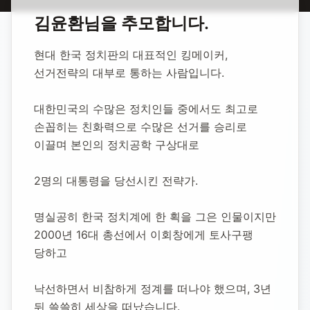
홈
합동 추모
김윤환 정치인
김윤환
님을 추모합니다.
김윤환 정치인
현대 한국 정치판의 대표적인 킹메이커, 
선거전략의 대부로 통하는 사람입니다.
1932년 6월 7일
-
2003년 12월 15일
(향년 71세)
추모소 개설:
2020년 11월 27일
대한민국의 수많은 정치인들 중에서도 최고로 
33,659
명 방문
손꼽히는 친화력으로 수많은 선거를 승리로 
이끌며 본인의 정치공학 구상대로 
2명의 대통령을 당선시킨 전략가.
명실공히 한국 정치계에 한 획을 그은 인물이지만 
2000년 16대 총선에서 이회창에게 토사구팽 
당하고 
낙선하면서 비참하게 정계를 떠나야 했으며, 3년 
뒤 쓸쓸히 세상을 떠났습니다.