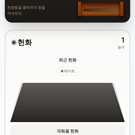
분향함을 클릭하여 향을
꺼내세요.
1
헌화
송이
최근 헌화
박미르
국화꽃 헌화