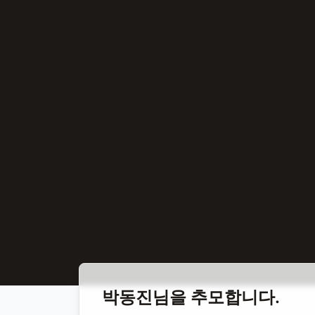
홈
합동 추모
박동진 국악인
박동진
님을 추모합니다.