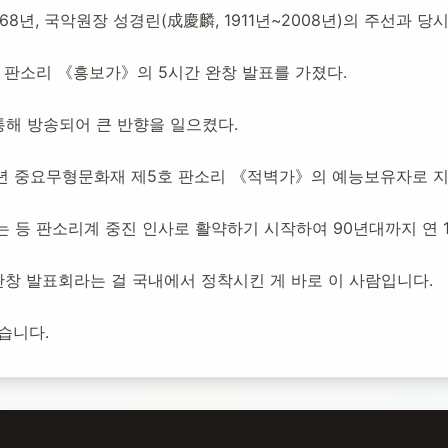
68년, 국악원장 성경린(成慶麟, 1911년~2008년)의 주선과 
조로 판소리 《흥보가》의 5시간 완창 발표를 가졌다.
:
2020년 11월 27일
6,242
명 방문
통해 방송되어 큰 반향을 일으켰다.
3년 중요무형문화재 제5호 판소리 《적벽가》의 예능보유자로 
 등 판소리계 중진 인사로 활약하기 시작하여 90년대까지 연 
창 발표회라는 걸 국내에서 정착시킨 게 바로 이 사람입니다.
습니다.