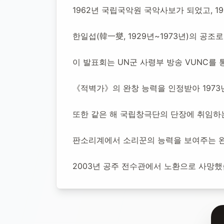
박동진 국악인
1962년 국립국악원 국악사보가 되었고, 19
한일섭(韓一燮, 1929년~1973년)의 공
1916년 7월 12일
-
2003년 7월 8일
(향년 86세)
추모소 개설
이 발표회는 UN군 사령부 방송 VUNC를 
《적벽가》의 완창 능력을 인정받아 197
또한 같은 해 국립창극단의 단장에 취임하는
판소리계에서 소리꾼의 능력을 보여주는 완
2003년 공주 전수관에서 노환으로 사망했