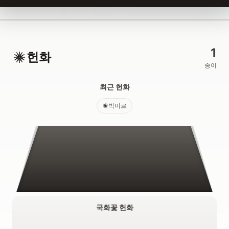
1
헌화
송이
최근 헌화
박미르
국화꽃 헌화