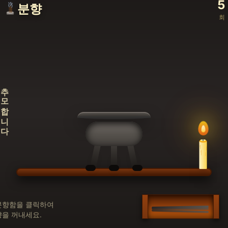
5
분향
회
추모합니다
분향함을 클릭하여
향을 꺼내세요.