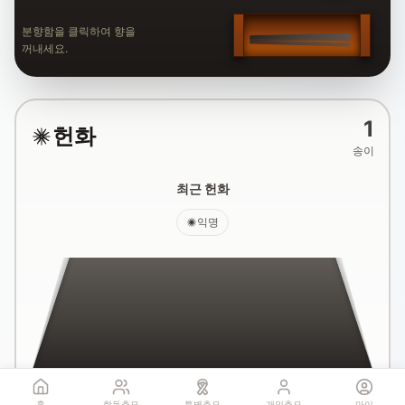
분향함을 클릭하여 향을
꺼내세요.
1
헌화
송이
최근 헌화
익명
국화꽃 헌화
홈
합동추모
특별추모
개인추모
마이