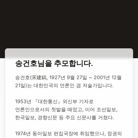
홈
합동 추모
송건호 언론인
송건호
님을 추모합니다.
송건호 언론인
송건호(宋建鎬, 1927년 9월 27일 ~ 2001년 12월 
21일)는 대한민국의 언론인 겸 저술가입니다.
1927년 9월 27일
-
2001년 12월 21일
(향년 74세)
추모소 개설:
2020년 11월 30일
1953년 『대한통신』외신부 기자로 
3,432
명 방문
언론인으로서의 첫발을 떼었고, 이어 조선일보, 
한국일보, 경향신문 등 주요 신문사를 거쳤다.
1974년 동아일보 편집국장에 취임했으나, 정권의 