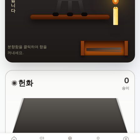
분향함을 클릭하여 향을
꺼내세요.
0
헌화
송이