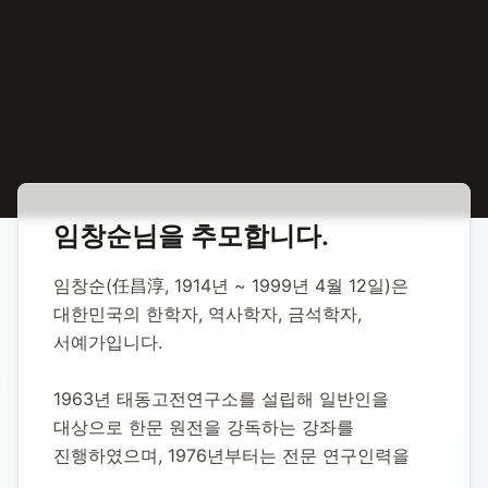
홈
합동 추모
임창순 역사학자
임창순
님을 추모합니다.
임창순 역사학자
임창순(任昌淳, 1914년 ~ 1999년 4월 12일)은 
대한민국의 한학자, 역사학자, 금석학자, 
영면일:
1999년 4월 12일
추모소 개설:
2020년 12월 2일
서예가입니다.
7,432
명 방문
1963년 태동고전연구소를 설립해 일반인을 
대상으로 한문 원전을 강독하는 강좌를 
진행하였으며, 1976년부터는 전문 연구인력을