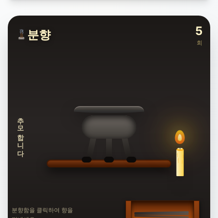
5
분향
회
추모합니다
분향함을 클릭하여 향을