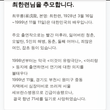
홈
합동 추모
최한련(최무룡) 배우
최한련
님을 추모합니다.
최한련(최무룡)
최무룡(崔戊龍, 본명: 최한련, 1928년 3월 16일
배우
~1999년 11월 11일)은 대한민국의 배우입니다.
주요 출연작으로는 빨간 마후라, 잃어버린 청춘, 
1928년 3월 16일
-
1999년 11월 11일
(향년 71세)
오발탄, 5인의 해병, 동춘, 둘째 어머니, 죄많은 
추모소 개설:
2020년 12월 2일
여인, 잡초 등이 있습니다.
55,562
명 방문
1998년부터는 악극 <이것이 유랑극단>, <아리랑
> 등지에 출연하면서 연기에 대한 의지를 
불태우다
1999년 11월, 경기도 부천시 원미구 중동 
자택에서 심장마비로 쓰러져 서울 
세브란스병원으로 긴급이송됐으나,
 결국 향년 71세를 일기로 사망하였습니다.