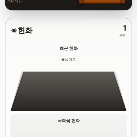
꺼내세요.
1
헌화
송이
최근 헌화
박미르
국화꽃 헌화