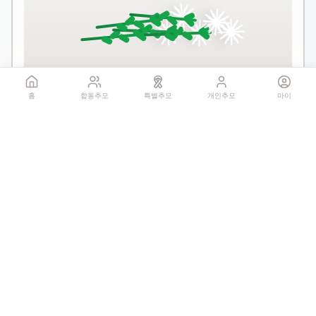
꽃 더미를 클릭하세요
홈
합동추모
특별추모
개인추모
마이
1회만 헌화 가능
기억하기
공유:
QR 코드