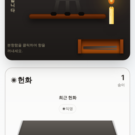
분향함을 클릭하여 향을
꺼내세요.
1
헌화
송이
최근 헌화
익명