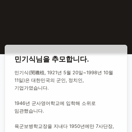
홈
합동 추모
민기식 육군참모총장
민기식
님을 추모합니다.
민기식
민기식(閔耭植, 1921년 5월 20일~1998년 10월 
육군참모총장
11일)은 대한민국의 군인, 정치인, 
기업가였습니다.
1921년 5월 20일
-
1998년 10월 11일
(향년 77세)
1946년 군사영어학교에 입학해 소위로 
추모소 개설:
2020년 12월 3일
임관했습니다.
6,379
명 방문
육군보병학교장을 지내다 1950년에만 7사단장, 