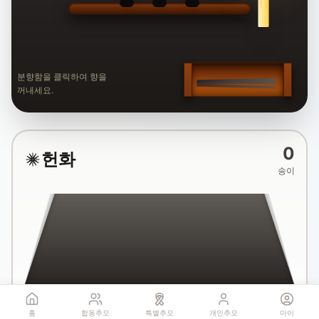
분향함을 클릭하여 향을
꺼내세요.
0
헌화
송이
국화꽃 헌화
홈
합동추모
특별추모
개인추모
마이