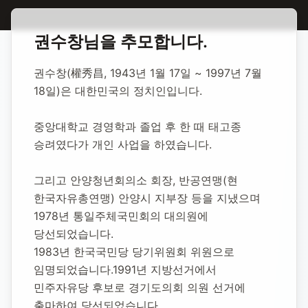
홈
합동 추모
권수창 정치인
권수창
님을 추모합니다.
권수창 정치인
권수창(權秀昌, 1943년 1월 17일 ~ 1997년 7월 
18일)은 대한민국의 정치인입니다.
1943년 1월 17일
-
1997년 7월 18일
(향년 54세)
추모소 개설:
2020년 12월 3일
중앙대학교 경영학과 졸업 후 한 때 태고종 
13,910
명 방문
승려였다가 개인 사업을 하였습니다.
그리고 안양청년회의소 회장, 반공연맹(현 
한국자유총연맹) 안양시 지부장 등을 지냈으며 
1978년 통일주체국민회의 대의원에 
당선되었습니다.
1983년 한국국민당 당기위원회 위원으로 
임명되었습니다.1991년 지방선거에서 
민주자유당 후보로 경기도의회 의원 선거에 
출마하여 당선되었습니다.