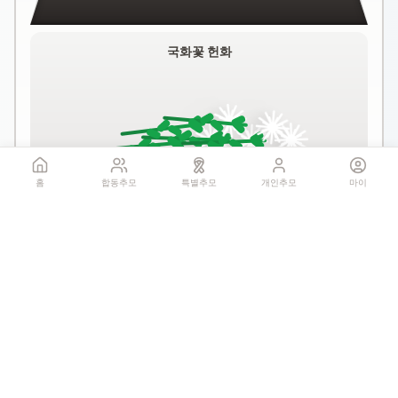
국화꽃 헌화
홈
합동추모
특별추모
개인추모
마이
꽃 더미를 클릭하세요
1회만 헌화 가능
기억하기
공유: