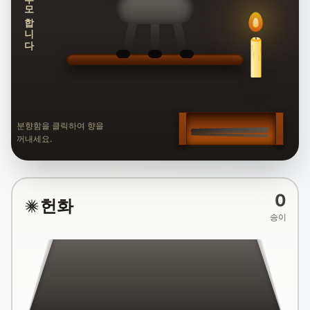
추모합니다
분향함을 클릭하여 향을
꺼내세요.
0
헌화
송이